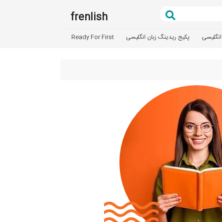
frenlish
انگلیسی
پکیج ریدینگ زبان انگلیسی
Ready For First
تعیین سطح
آزمون بد