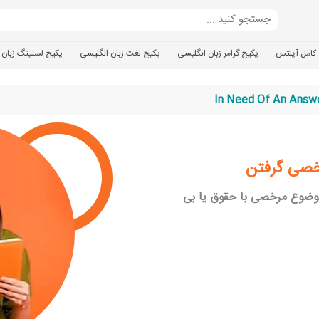
کامل آیلتس
پکیج گرامر زبان انگلیسی
پکیج لغت زبان انگلیسی
پکیج لسنینگ زبان 
In Need Of An Answ
رخصی گرفتن
موضوع مرخصی با حقوق یا بی