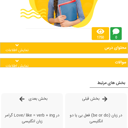
1750
0
محتوای درس
نمایش اطلاعات
سوالات
نمایش اطلاعات
بخش های مرتبط
بخش قبلی
بخش بعدی
فعل بی یا دو (be or do) در زبان
گرامر Love/ like = verb + ing در
انگلیسی
زبان انگلیسی