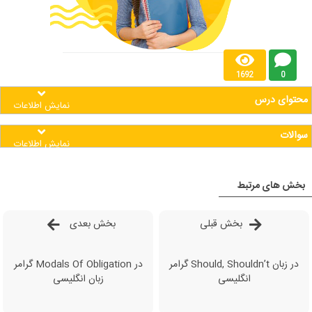
1692
0
محتوای درس
نمایش اطلاعات
سوالات
نمایش اطلاعات
بخش های مرتبط
بخش قبلی
بخش بعدی
گرامر Should, Shouldn’t در زبان
گرامر Modals Of Obligation در
انگلیسی
زبان انگلیسی