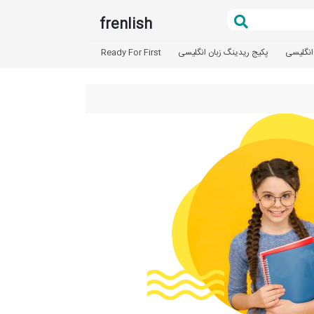
frenlish
انگلیسی
پکیج ریدینگ زبان انگلیسی
Ready For First
تعیین سطح
آزمون بد