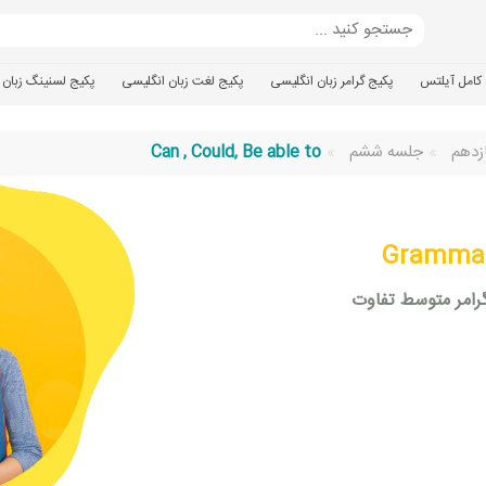
کامل آیلتس
پکیج گرامر زبان انگلیسی
پکیج لغت زبان انگلیسی
پکیج لسنینگ زبان 
ازدهم
جلسه ششم
Can , Could, Be able to
Grammar 