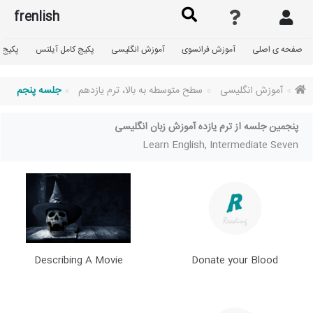
frenlish
صفحه ی اصلی
آموزش فرانسوی
آموزش انگلیسی
پکیج کامل آیلتس
پکیج گ
آموزش انگلیسی
سطح متوسطه به بالا، ترم یازدهم
جلسه پنجم
پنجمین جلسه از ترم یازده آموزش زبان انگلیسی
Learn English, Intermediate Seven
Describing A Movie
Donate your Blood