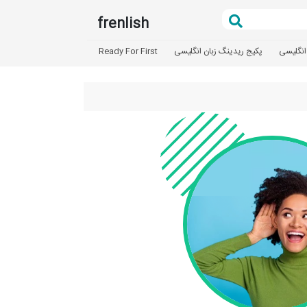
frenlish
انگلیسی
پکیج ریدینگ زبان انگلیسی
Ready For First
تعیین سطح
آزمون بد