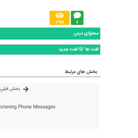
1760
0
محتوای درس
لغت ها /9 لغت جدید
بخش های مرتبط
بخش قبلی
listening Phone Messages