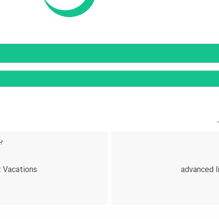
ب
t Vacations
advanced 