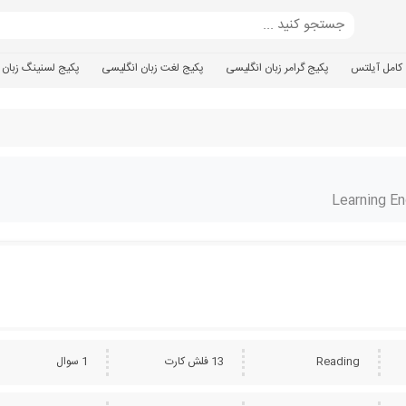
کامل آیلتس
پکیج گرامر زبان انگلیسی
پکیج لغت زبان انگلیسی
پکیج لسنینگ زبان 
Learning En
Reading
13 فلش کارت
1 سوال