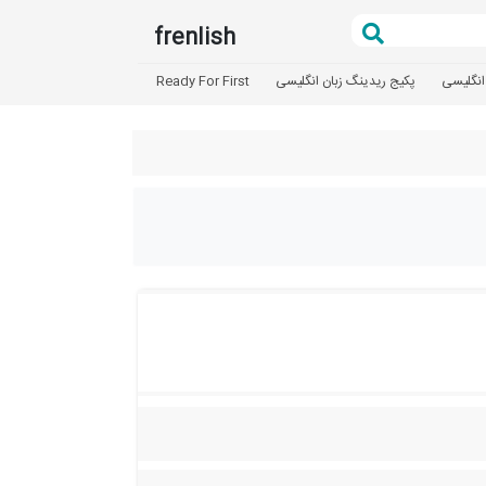
frenlish
انگلیسی
پکیج ریدینگ زبان انگلیسی
Ready For First
تعیین سطح
آزمون بد