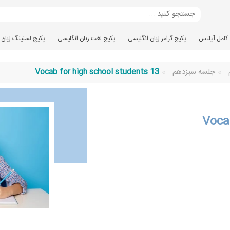
کامل آیلتس
پکیج گرامر زبان انگلیسی
پکیج لغت زبان انگلیسی
پکیج لسنینگ زبان 
جلسه سیزدهم
Vocab for high school students 13
Voca