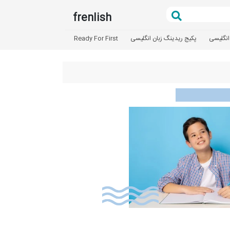
frenlish
انگلیسی
پکیج ریدینگ زبان انگلیسی
Ready For First
تعیین سطح
آزمون بد