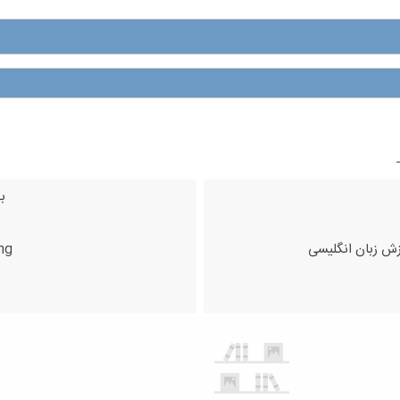
ب
زش زبان انگلیسی
ing